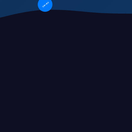
🔗
鹿岛鹿角vs甲府风林
孔令丰VS
NBA球队排行榜2017
nba最强球队2015
分析NBA各球队
赛程安排
nba全部球队人员
赛事
预告
2026赛季精彩赛事即将上演，方便vs沙西拉克系列
赛事日程一览
19:30
进行中
第68分钟